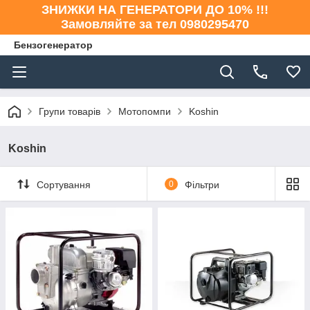
ЗНИЖКИ НА ГЕНЕРАТОРИ ДО 10% !!!
Замовляйте за тел 0980295470
Бензогенератор
Групи товарів
Мотопомпи
Koshin
Koshin
Сортування
0
Фільтри