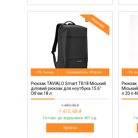
Новинка
TB20-124BL
–5%
Залишилось 18 днів
–7%
Рюкзак TAVIALO Smart TB18 Міський
Рюкзак 
діловий рюкзак для ноутбука 15.6"
Міський
Об'єм 18 л
л 20 л 
1 489,98 ₴
1 415,48 ₴
Готово до відправки 407 од.
Го
Купити