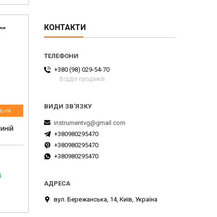
КОНТАКТИ
+380 (98) 029-54-70
Відділ продажів
днів
instrumentvg@gmail.com
Синій
+380980295470
+380980295470
+380980295470
.
вул. Бережанська, 14, Київ, Україна