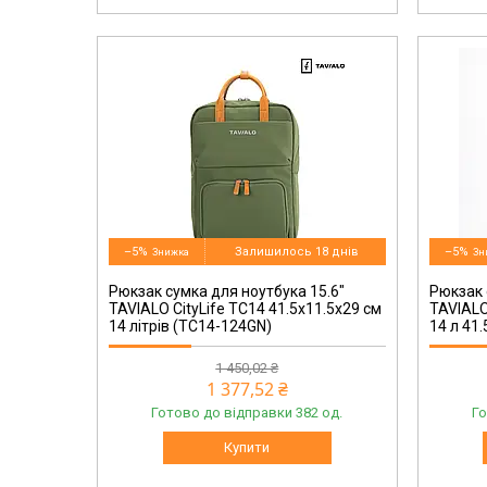
TC14-124BL
–5%
Залишилось 18 днів
–5%
Рюкзак сумка для ноутбука 15.6"
Рюкзак 
TAVIALO CityLife TC14 41.5х11.5х29 см
TAVIALO
14 літрів (TC14-124GN)
14 л 41
1 450,02 ₴
1 377,52 ₴
Готово до відправки 382 од.
Го
Купити