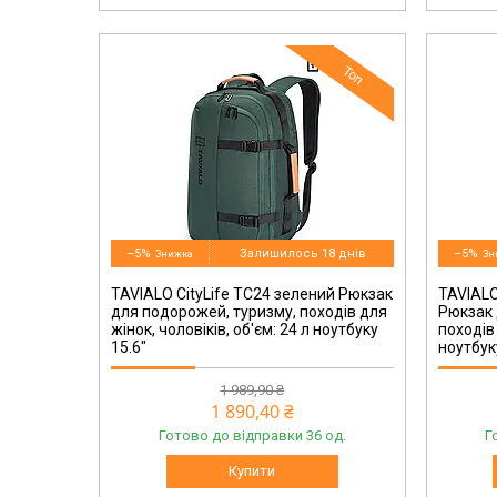
Топ
TC24-124DG
–5%
Залишилось 18 днів
–5%
TAVIALO CityLife TC24 зелений Рюкзак
TAVIALO
для подорожей, туризму, походів для
Рюкзак 
жінок, чоловіків, об'єм: 24 л ноутбуку
походів 
15.6"
ноутбук
1 989,90 ₴
1 890,40 ₴
Готово до відправки 36 од.
Г
Купити