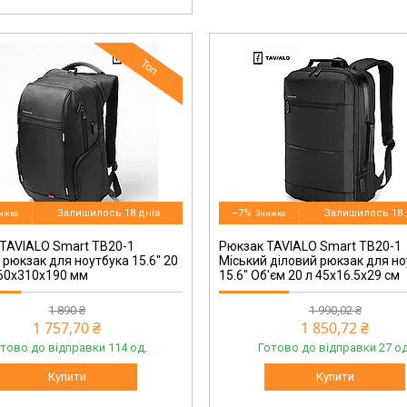
Топ
TB20-224BL
Залишилось 18 днів
–7%
Залишилось 18 
TAVIALO Smart TB20-1
Рюкзак TAVIALO Smart TB20-1
 рюкзак для ноутбука 15.6" 20
Міський діловий рюкзак для н
460x310x190 мм
15.6" Об'єм 20 л 45х16.5х29 см
1 890 ₴
1 990,02 ₴
1 757,70 ₴
1 850,72 ₴
тово до відправки 114 од.
Готово до відправки 27 од
Купити
Купити