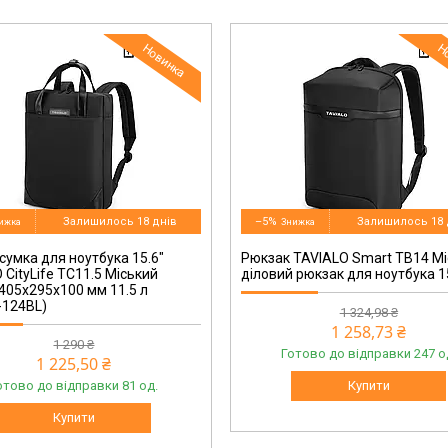
Новинка
Н
TB14-124BL
Залишилось 18 днів
–5%
Залишилось 18 
сумка для ноутбука 15.6"
Рюкзак TAVIALO Smart TB14 М
 CityLife TC11.5 Міський
діловий рюкзак для ноутбука 1
405х295х100 мм 11.5 л
-124BL)
1 324,98 ₴
1 258,73 ₴
1 290 ₴
Готово до відправки 247 о
1 225,50 ₴
отово до відправки 81 од.
Купити
Купити