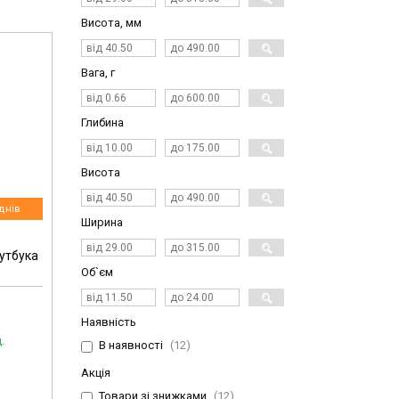
Висота, мм
Вага, г
Глибина
Висота
днів
Ширина
оутбука
Об`єм
Наявність
.
В наявності
12
Акція
Товари зі знижками
12