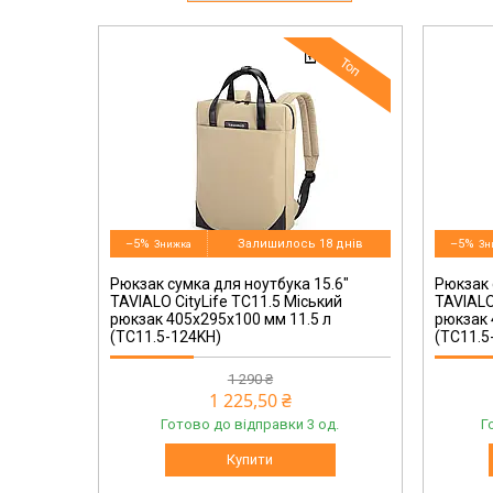
Топ
TC11.5-124BL
–5%
Залишилось 18 днів
–5%
Рюкзак сумка для ноутбука 15.6"
Рюкзак 
TAVIALO CityLife TC11.5 Міський
TAVIALO
рюкзак 405х295х100 мм 11.5 л
рюкзак 
(TC11.5-124KH)
(TC11.5
1 290 ₴
1 225,50 ₴
Готово до відправки 3 од.
Г
Купити