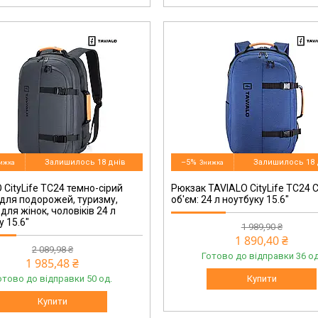
TC24-124GN
Залишилось 18 днів
–5%
Залишилось 18 
 CityLife TC24 темно-сірий
Рюкзак TAVIALO CityLife TC24 
для подорожей, туризму,
об'єм: 24 л ноутбуку 15.6"
для жінок, чоловіків 24 л
у 15.6"
1 989,90 ₴
1 890,40 ₴
2 089,98 ₴
Готово до відправки 36 од
1 985,48 ₴
отово до відправки 50 од.
Купити
Купити