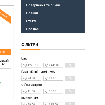
Повернення та обмін
овинка
Новини
Статті
Про нас
ФІЛЬТРИ
днів
Ціна
іський
5.6"
Гарантійний термін, мес
д.
Об`єм, литров
Ширина, мм