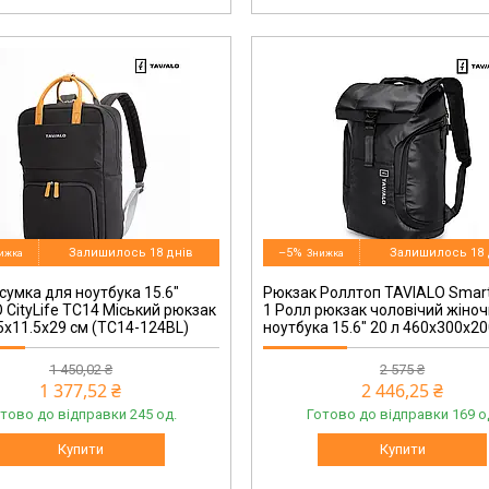
TC23-124BL
Залишилось 18 днів
–5%
Залишилось 18 
сумка для ноутбука 15.6"
Рюкзак Роллтоп TAVIALO Smar
 CityLife TC14 Міський рюкзак
1 Ролл рюкзак чоловічий жіно
.5х11.5х29 см (TC14-124BL)
ноутбука 15.6" 20 л 460x300x2
1 450,02 ₴
2 575 ₴
1 377,52 ₴
2 446,25 ₴
тово до відправки 245 од.
Готово до відправки 169 о
Купити
Купити