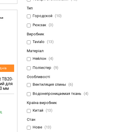
Тип
Городской
10
Рюкзак
3
Виробник
Tavialo
13
Матеріал
Нейлон
4
Поліестер
9
днів
Особливості
t TB20-
чий для
Вентиляция спины
6
00 мм
Водонепроницаемая ткань
4
Країна виробник
Китай
13
д.
Стан
Нове
13