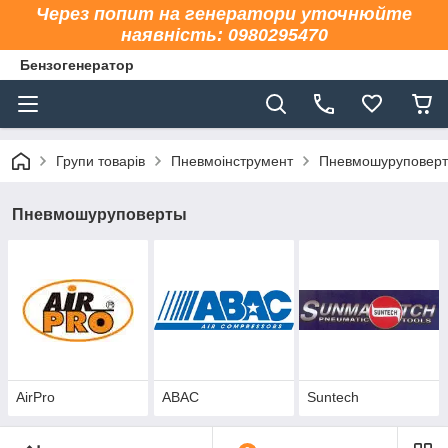
Через попит на генератори уточнюйте
наявність: 0980295470
Бензогенератор
Групи товарів
Пневмоінструмент
Пневмошуруповер
Пневмошуруповерты
AirPro
ABAC
Suntech