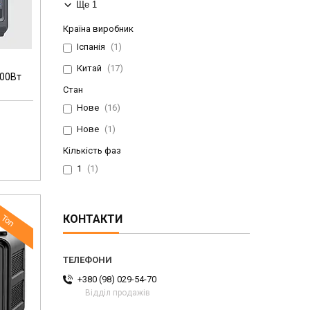
Ще 1
Країна виробник
Іспанія
1
Китай
17
800Вт
Стан
Нове
16
Нове
1
Кількість фаз
1
1
КОНТАКТИ
Топ
+380 (98) 029-54-70
Відділ продажів