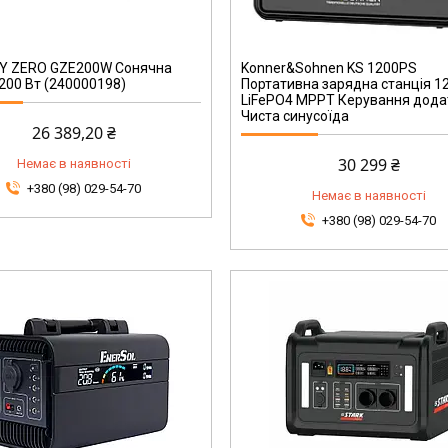
KS 1200PS
Y ZERO GZE200W Сонячна
Konner&Sohnen KS 1200PS
200 Вт (240000198)
Портативна зарядна станція 1
LiFePO4 МРРТ Керування дод
Чиста синусоїда
26 389,20 ₴
30 299 ₴
Немає в наявності
+380 (98) 029-54-70
Немає в наявності
+380 (98) 029-54-70
241000198