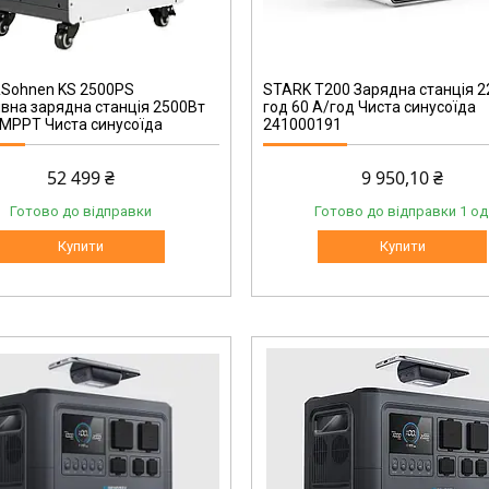
241000191
&Sohnen KS 2500PS
STARK T200 Зарядна станція 2
вна зарядна станція 2500Вт
год 60 А/год Чиста синусоїда
 MPPT Чиста синусоїда
241000191
52 499 ₴
9 950,10 ₴
Готово до відправки
Готово до відправки 1 од
Купити
Купити