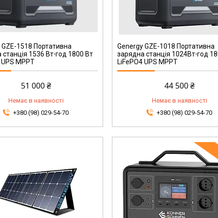
240094090
 GZE-1518 Портативна
Genergy GZE-1018 Портативна
 станція 1536 Вт⋅год 1800 Вт
зарядна станція 1024Вт⋅год 1
4 UPS MPPT
LiFePO4 UPS MPPT
51 000 ₴
44 500 ₴
Немає в наявності
Немає в наявності
+380 (98) 029-54-70
+380 (98) 029-54-70