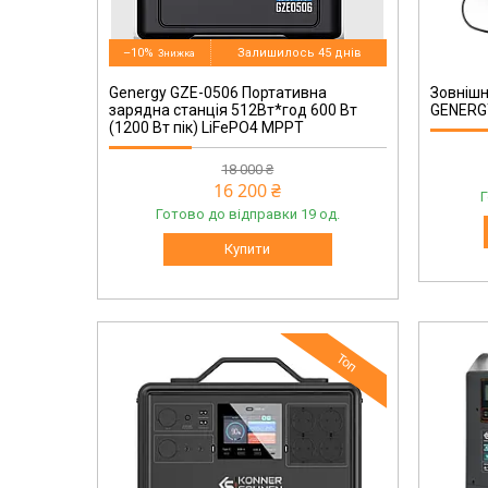
240000199
–10%
Залишилось 45 днів
Genergy GZE-0506 Портативна
Зовнішн
зарядна станція 512Вт*год 600 Вт
GENERG
(1200 Вт пік) LiFePO4 MPPT
18 000 ₴
16 200 ₴
Г
Готово до відправки 19 од.
Купити
Топ