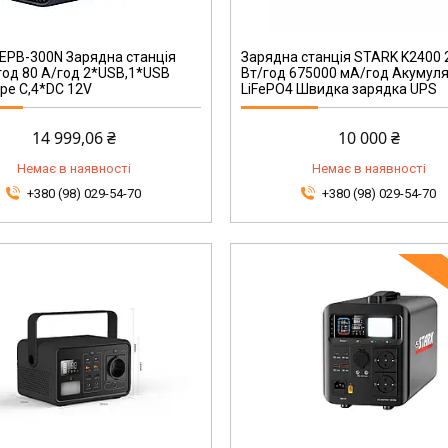
 EPB-300N Зарядна станція
Зарядна станція STARK K2400 
год 80 А/год 2*USB,1*USB
Вт/год 675000 мА/год Акумул
ype C,4*DC 12V
LiFePO4 Швидка зарядка UPS
14 999,06 ₴
10 000 ₴
Немає в наявності
Немає в наявності
+380 (98) 029-54-70
+380 (98) 029-54-70
241000195