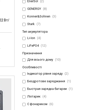
EnerSol
2
GENERGY
8
Konner&Sohnen
3
22 Вт/
Stark
7
Тип акумулятора
Li-Ion
4
LiFePO4
12
.
Призначення
Для всього дому
10
Особливості
Індикатор рівня заряду
2
Бездротове заряджання
1
Быстрая зарядка батареи
1
Ліхтарик
4
С фонариком
6