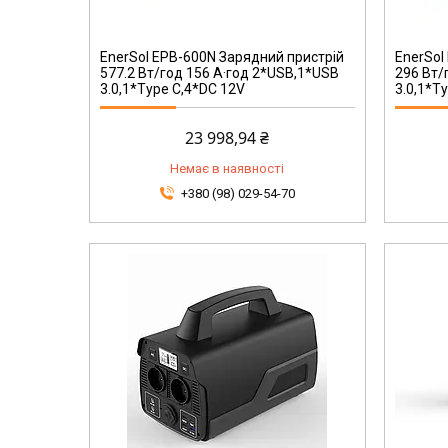
EnerSol EPB-600N Зарядний пристрій
EnerSol
577.2 Вт/год 156 А·год 2*USB,1*USB
296 Вт/
3.0,1*Type C,4*DC 12V
3.0,1*T
23 998,94 ₴
Немає в наявності
+380 (98) 029-54-70
241000192