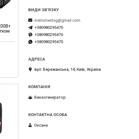
instrumentvg@gmail.com
200Вт
+380980295470
атком
+380980295470
+380980295470
вул. Бережанська, 14, Київ, Україна
Бензогенератор
Оксана