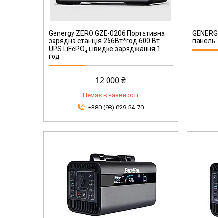
240000198
Genergy ZERO GZE-0206 Портативна
GENERG
зарядна станція 256Вт*год 600 Вт
панель 
UPS LiFePO₄ швидке заряджання 1
год
12 000 ₴
Немає в наявності
+380 (98) 029-54-70
EPB-300N