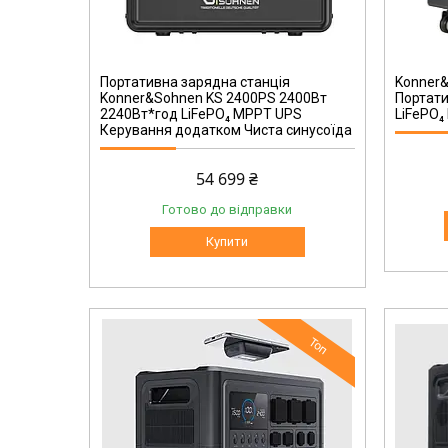
KS 2500PS
Портативна зарядна станція
Konner
Konner&Sohnen KS 2400PS 2400Вт
Портати
2240Вт*год LiFePO₄ MPPT UPS
LiFePO₄
Керування додатком Чиста синусоїда
54 699 ₴
Готово до відправки
Купити
Топ