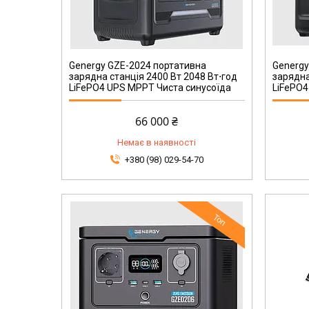
240095090
Genergy GZE-2024 портативна
Genergy
зарядна станція 2400 Вт 2048 Вт⋅год
зарядна
LiFePO4 UPS MPPT Чиста синусоїда
LiFePO
66 000 ₴
Немає в наявності
+380 (98) 029-54-70
Топ