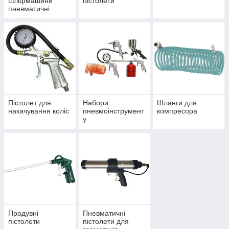
шліфмашини
пістолети
пневматичні
Пістолет для
Набори
Шланги для
накачування коліс
пневмоінструмент
компресора
у
Продувні
Пневматичні
пістолети
пістолети для