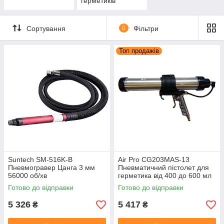
герметиків
Сортування
0
Фільтри
Топ продажів
Suntech SM-516K-B
Air Pro CG203MAS-13
Пневмогравер Цанга 3 мм
Пневматичний пістолет для
56000 об/хв
герметика від 400 до 600 мл
Готово до відправки
Готово до відправки
5 326
5 417
₴
₴