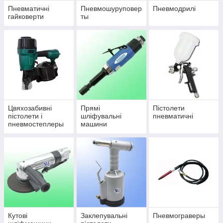
Пневматичні
Пневмошуруповер
Пневмодрилі
гайковерти
ты
Цвяхозабивні
Прямі
Пістолети
пістолети і
шліфувальні
пневматичні
пневмостеплеры
машини
Кутові
Заклепувальні
Пневмограверы