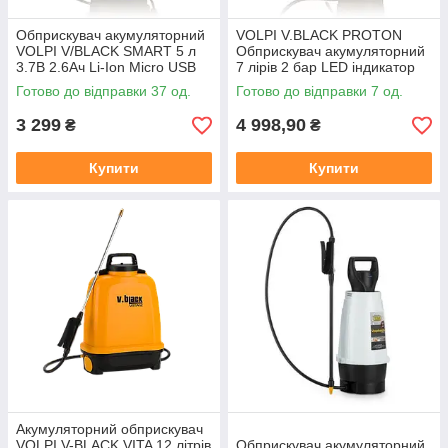
Обприскувач акумуляторний
VOLPI V.BLACK PROTON
VOLPI V/BLACK SMART 5 л
Обприскувач акумуляторний
3.7В 2.6Ач Li-Ion Micro USB
7 лірів 2 бар LED індикатор
LED індикатор заряду
заряду, USB роз'єм
Готово до відправки 37 од.
Готово до відправки 7 од.
(19SME)
3 299
4 998,90
₴
₴
Купити
Купити
Акумуляторний обприскувач
VOLPI V-BLACK VITA 12 літрів
Обприскувач акумуляторний