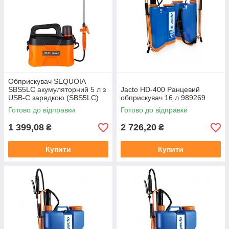
Обприскувач SEQUOIA
SBS5LC акумуляторний 5 л з
Jacto HD-400 Ранцевий
USB-C зарядкою (SBS5LC)
обприскувач 16 л 989269
Готово до відправки
Готово до відправки
1 399,08
2 726,20
₴
₴
Купити
Купити