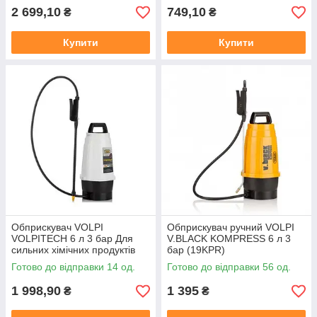
2 699,10
749,10
₴
₴
Купити
Купити
Обприскувач VOLPI
Обприскувач ручний VOLPI
VOLPITECH 6 л 3 бар Для
V.BLACK KOMPRESS 6 л 3
сильних хімічних продуктів
бар (19KPR)
добрив пестицидів
Готово до відправки 14 од.
Готово до відправки 56 од.
дезінфекции
1 998,90
1 395
₴
₴