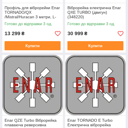
Профіль для віброрейки Enar
Віброрейка електрична Enar
TORNADO/QX
QXE TURBO (двигун)
/Mistral/Huracan 3 метри, L-
(348220)
подібний
Готово до відправки 3 од.
Готово до відправки 3 од.
13 299
30 999
₴
₴
Купити
Купити
Enar QZE Turbo Віброрейка
Enar TORNADO E Turbo
плаваюча реверсивна
Електрична віброрейка