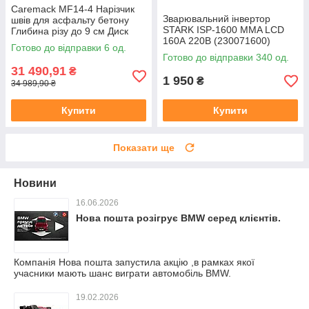
Caremack MF14-4 Нарізчик
Зварювальний інвертор
швів для асфальту бетону
STARK ISP-1600 MMA LCD
Глибина різу до 9 см Диск
160А 220В (230071600)
350 мм Двигун Honda
Готово до відправки 6 од.
Готово до відправки 340 од.
31 490,91
₴
1 950
₴
34 989,90 ₴
Купити
Купити
Показати ще
Новини
16.06.2026
Нова пошта розігрує BMW серед клієнтів.
Компанія Нова пошта запустила акцію ,в рамках якої
учасники мають шанс виграти автомобіль BMW.
19.02.2026