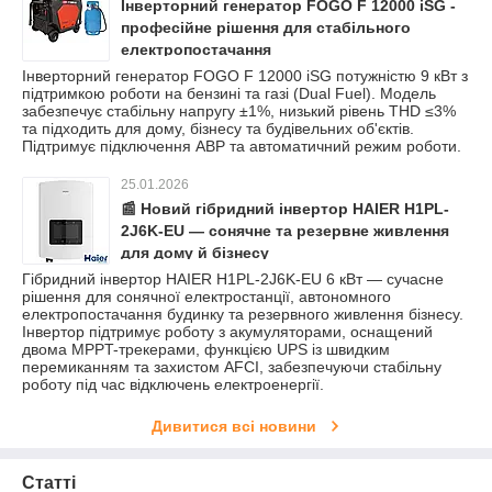
Інверторний генератор FOGO F 12000 iSG -
професійне рішення для стабільного
електропостачання
Інверторний генератор FOGO F 12000 iSG потужністю 9 кВт з
підтримкою роботи на бензині та газі (Dual Fuel). Модель
забезпечує стабільну напругу ±1%, низький рівень THD ≤3%
та підходить для дому, бізнесу та будівельних об'єктів.
Підтримує підключення АВР та автоматичний режим роботи.
25.01.2026
📰 Новий гібридний інвертор HAIER H1PL-
2J6K-EU — сонячне та резервне живлення
для дому й бізнесу
Гібридний інвертор HAIER H1PL-2J6K-EU 6 кВт — сучасне
рішення для сонячної електростанції, автономного
електропостачання будинку та резервного живлення бізнесу.
Інвертор підтримує роботу з акумуляторами, оснащений
двома MPPT-трекерами, функцією UPS із швидким
перемиканням та захистом AFCI, забезпечуючи стабільну
роботу під час відключень електроенергії.
Дивитися всі новини
Статті