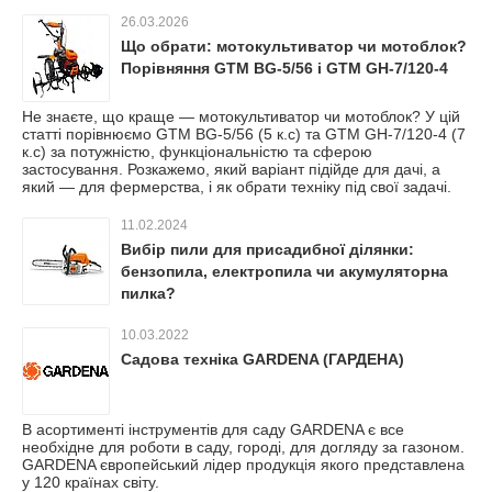
26.03.2026
Що обрати: мотокультиватор чи мотоблок?
Порівняння GTM BG-5/56 і GTM GH-7/120-4
Не знаєте, що краще — мотокультиватор чи мотоблок? У цій
статті порівнюємо GTM BG-5/56 (5 к.с) та GTM GH-7/120-4 (7
к.с) за потужністю, функціональністю та сферою
застосування. Розкажемо, який варіант підійде для дачі, а
який — для фермерства, і як обрати техніку під свої задачі.
11.02.2024
Вибір пили для присадибної ділянки:
бензопила, електропила чи акумуляторна
пилка?
10.03.2022
Садова техніка GARDENA (ГАРДЕНА)
В асортименті інструментів для саду GARDENA є все
необхідне для роботи в саду, городі, для догляду за газоном.
GARDENA європейський лідер продукція якого представлена ​​
у 120 країнах світу.