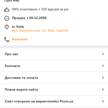
Про нас
відправку в любий регион Украини!
98% позитивних з 328 відгуків за рік
Працює з 09.12.2008
м. Київ
вул. Бережанська, 14, Київ, Україна
Контакти
Більше 14 років в продажах електроінструменту.
Про нас
Контакти
Ми продаємо інструмент, а не назви та бренди.
Доставка та оплата
Швидка обробка і відправка замовлення клієнту.
Повна версія сайту
Доступні ціни та акційні пропозиції.
Сайт створено на маркетплейсі
Prom.ua