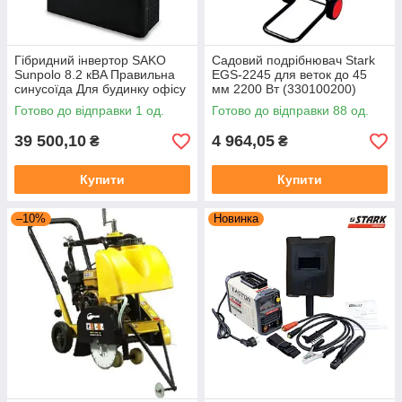
Гібридний інвертор SAKO
Садовий подрібнювач Stark
Sunpolo 8.2 кВA Правильна
EGS-2245 для веток до 45
синусоїда Для будинку офісу
мм 2200 Вт (330100200)
3 в 1:MPPT INVERTER ON
Готово до відправки 1 од.
Готово до відправки 88 од.
GRID/OFF GRID/HYBRID
39 500,10
4 964,05
₴
₴
Купити
Купити
–10%
Новинка