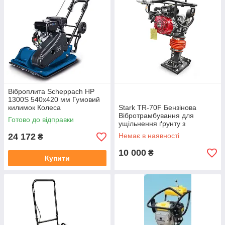
Віброплита Scheppach HP
1300S 540х420 мм Гумовий
килимок Колеса
Stark TR-70F Бензінова
(5904604903)
Вібротрамбування для
Готово до відправки
ущільнення ґрунту з
двигуном Loncin (аналог
24 172
Немає в наявності
₴
Honda)
10 000
₴
Купити