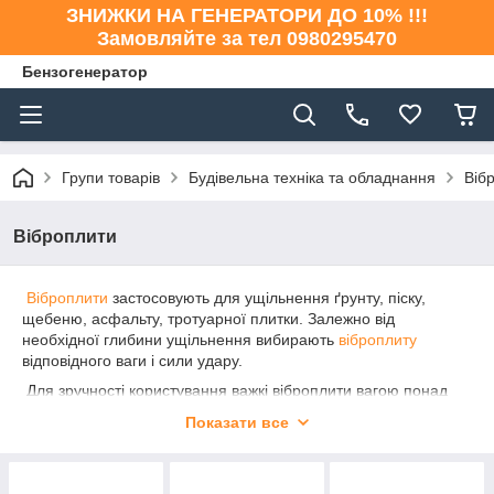
ЗНИЖКИ НА ГЕНЕРАТОРИ ДО 10% !!!
Замовляйте за тел 0980295470
Бензогенератор
Групи товарів
Будівельна техніка та обладнання
Віб
Віброплити
Віброплити
застосовують для ущільнення ґрунту, піску,
щебеню, асфальту, тротуарної плитки. Залежно від
необхідної глибини ущільнення вибирають
віброплиту
відповідного ваги і сили удару.
Для зручності користування важкі віброплити вагою понад
125 кг оснащені функцією реверсу. Реверс дозволяє
Показати все
змінювати напрямок руху без розвороту.
При ущільненні асфальту бажано вибирати модель з баком
для води. Подача води запобігає прилипання матеріалу на