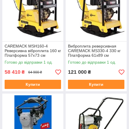
CAREMACK MSH160-4
Виброплита реверсивная
Реверсивна віброплита 160 кг
CAREMACK MS330-4 330 кг
Платформа 57х73 см
Платформа 61х89 см
Глибина ущільнення 50 см
Глибина ущільнення 90 см
Готово до відправки 1 од.
Готово до відправки 1 од.
30.5кН (340091001)
38 кН (340091002)
58 410
121 000
₴
₴
64 900 ₴
Купити
Купити