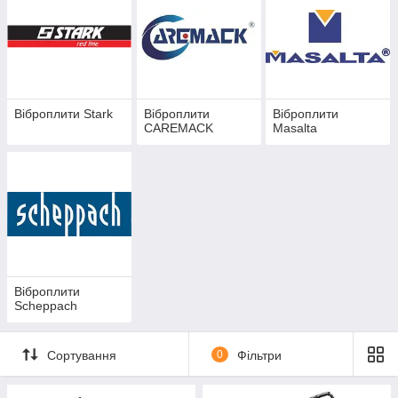
підошву.
Наявність у комплектації гумового або поліуретанового
килимка дозволяє ущільнювати без пошкодження тротуарну
плитку.
На всі пропоновані нами моделі віброплит встановлені
надійні і довговічні двигуни Loncin (Китай), Honda (Японія)
Віброплити Stark
Віброплити
Віброплити
або Briggs&Stratton (США).
CAREMACK
Masalta
Віброплити
Scheppach
Сортування
0
Фільтри