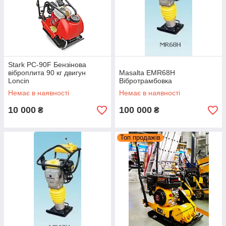
Stark PC-90F Бензінова
віброплита 90 кг двигун
Masalta EMR68H
Loncin
Вібротрамбовка
Немає в наявності
Немає в наявності
10 000
100 000
₴
₴
Топ продажів