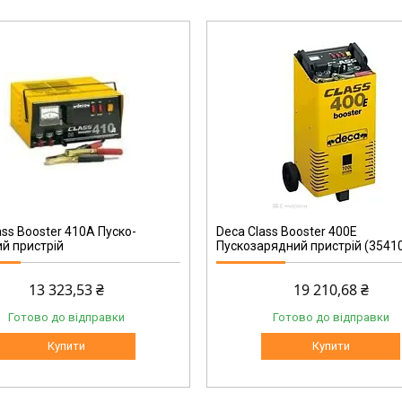
CB 400Е
ass Booster 410A Пуско-
Deca Class Booster 400E
й пристрій
Пускозарядний пристрій (3541
13 323,53 ₴
19 210,68 ₴
Готово до відправки
Готово до відправки
Купити
Купити