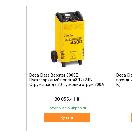
CВ 2500
Deca Class Booster 5000E
Deca Cl
Пускозарядний пристрій 12/24В
зарядни
Струм заряду 70 Пусковий струм 700А
В)
30 055,41 ₴
Готово до відправки
Купити