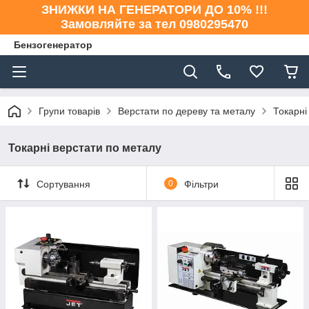
ЗНИЖКИ НА ГЕНЕРАТОРИ ДО 10% !!!
Замовляйте за тел 0980295470
Бензогенератор
Групи товарів
Верстати по дереву та металу
Токарні
Токарні верстати по металу
Сортування
0
Фільтри