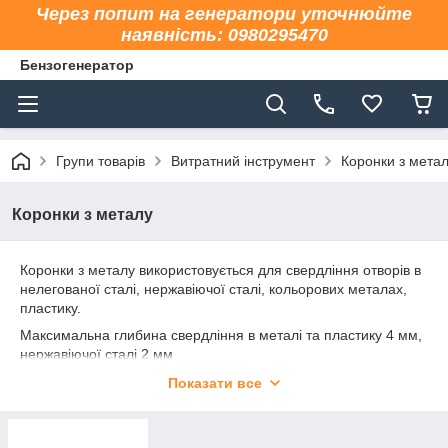
Через попит на генератори уточнюйте
наявність: 0980295470
Бензогенератор
Групи товарів
Витратний інструмент
Коронки з мета
Коронки з металу
Коронки з металу використовується для свердління отворів в
нелегованої сталі, нержавіючої сталі, кольорових металах,
пластику.
Максимальна глибина свердління в металі та пластику 4 мм,
нержавіючої сталі 2 мм
Коронки виконані з нержавіючої сталі М35 з вмістом кобальту
Показати все
5%.
Для збільшення ресурсу рекомендується свердлити з
подачею води або іншої рідини, що охолоджує.