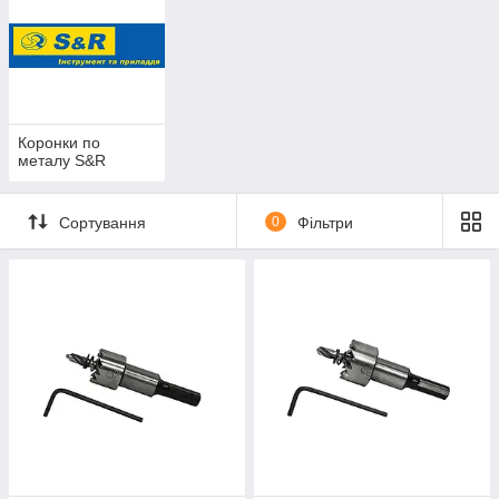
Інструкція для коронок по металу S&R
Діаметр, мм
Максимальна кількість
оборотів в хвилину
15-18
500
Коронки по
металу S&R
20-30
450
31-40
350
Сортування
0
Фільтри
41-50
300
51-80
200