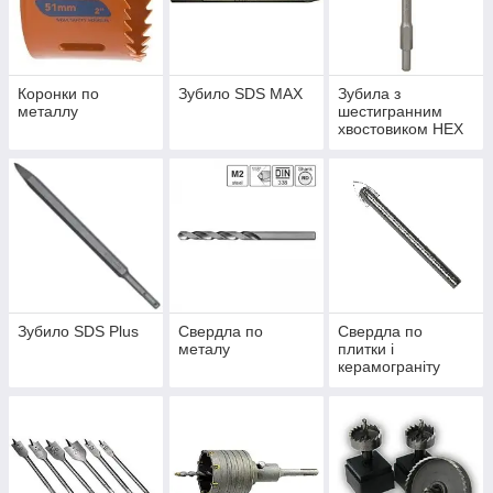
Коронки по
Зубило SDS MAX
Зубила з
металлу
шестигранним
хвостовиком HEX
Зубило SDS Plus
Свердла по
Свердла по
металу
плитки і
керамограніту