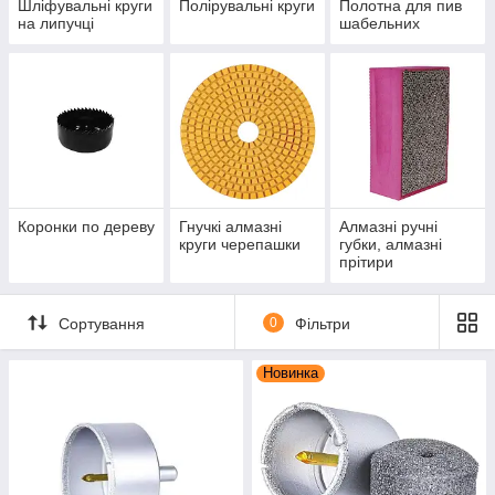
Шліфувальні круги
Полірувальні круги
Полотна для пив
на липучці
шабельних
Коронки по дереву
Гнучкі алмазні
Алмазні ручні
круги черепашки
губки, алмазні
прітири
Сортування
0
Фільтри
Новинка