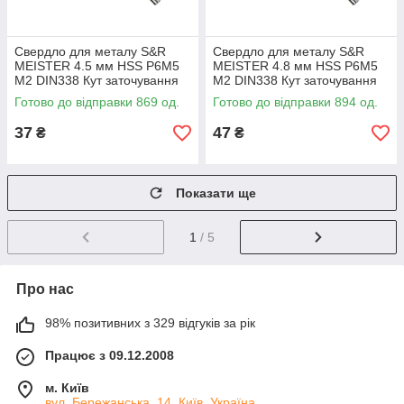
Свердло для металу S&R
Свердло для металу S&R
MEISTER 4.5 мм HSS Р6М5
MEISTER 4.8 мм HSS Р6М5
М2 DIN338 Кут заточування
М2 DIN338 Кут заточування
135 град (108800450)
135 град (108800480)
Готово до відправки 869 од.
Готово до відправки 894 од.
37
47
₴
₴
Показати ще
1
/ 5
Про нас
98% позитивних з 329 відгуків за рік
Працює з 09.12.2008
м. Київ
вул. Бережанська, 14, Київ, Україна