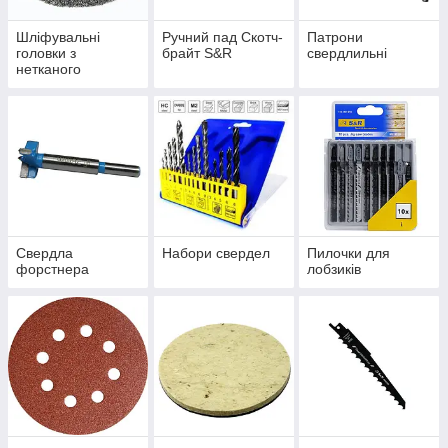
Шліфувальні
Ручний пад Скотч-
Патрони
головки з
брайт S&R
свердлильні
нетканого
матеріалу
Свердла
Набори свердел
Пилочки для
форстнера
лобзиків