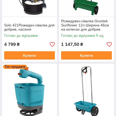
Розкидувач-сівалка Gruntek
Solo 421Розкидач-сівалка для
Sunflower 12л Ширина 46см
добрив, насіння
на колесах для добрив
насіння солі
Готово до відправки
Готово до відправки 5 од.
4 799
1 147,50
₴
₴
Купити
Купити
Топ продажів