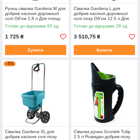
Ручна сівалка Gardena M для
Сівалка Gardena L для
добрив насіння дорожньої
добрив насіння дорожньої
солі Об'єм 1.8 л Для площі
солі піску Об'єм 12.5 л Для
100 кв.м.(431)
площі 400 кв.м.(00432-
Готово до відправки 83 од.
Готово до відправки 28 од.
20.000.00)
1 725
3 510,75
₴
₴
Купити
Купити
–5%
Сівалка Gardena XL для
Сівалка ручна Gruntek Tulip
добрив насіння солі піску
2.5 л Розкидач добрив піску