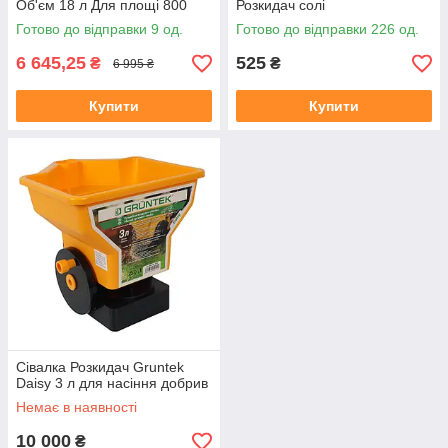
Об'єм 18 л Для площі 800
Розкидач солі
кв.м (436)
Готово до відправки 9 од.
Готово до відправки 226 од.
6 645,25
525
₴
₴
6 995 ₴
Купити
Купити
Сівалка Розкидач Gruntek
Daisy 3 л для насіння добрив
Немає в наявності
10 000
₴