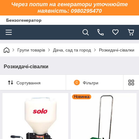
Через попит на генератори уточнюйте
наявність: 0980295470
Бензогенератор
Групи товарів
Дача, сад та город
Розкидачі-сівалки
Розкидачі-сівалки
Сортування
0
Фільтри
Новинка