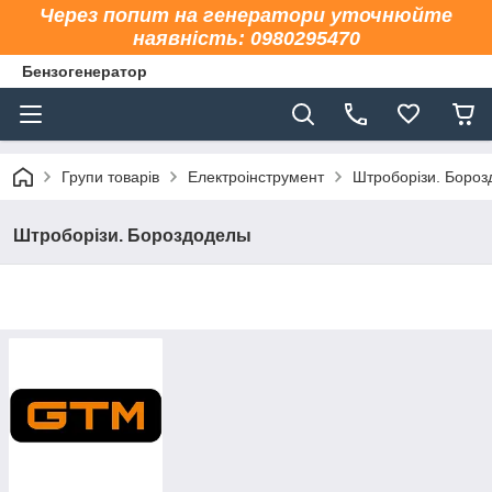
Через попит на генератори уточнюйте
наявність: 0980295470
Бензогенератор
Групи товарів
Електроінструмент
Штроборізи. Боро
Штроборізи. Бороздоделы