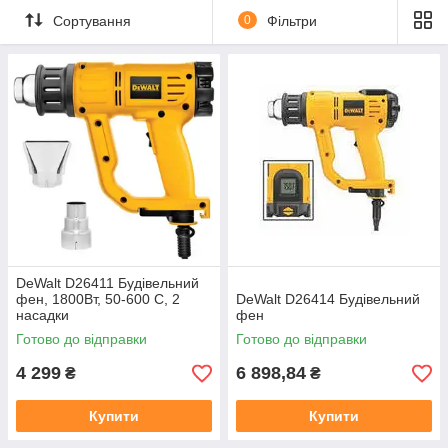
Сортування
0
Фільтри
DeWalt D26411 Будівельний
фен, 1800Вт, 50-600 С, 2
DeWalt D26414 Будівельний
насадки
фен
Готово до відправки
Готово до відправки
4 299
6 898,84
₴
₴
Купити
Купити