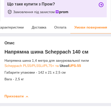
Що таке купити з Пром?
Замовлення під захистом
арактеристики
Доставка
Оплата
Умови повернення
Опис
Напрямна шина
Scheppach 140 см
Напрямна шина 1,4 метра для занурювальної пили
Scheppach PL55/PL55Li/PL75< та
Utool
UPS-55
Габарити упаковки - 142 х 21 х 2,5 см
Вага - 2,5 кг
Приховати