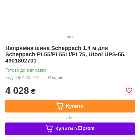
Напрямна шина Scheppach 1.4 м для
Scheppach PL55/PL55Li/PL75, Utool UPS-55,
4901802701
Готово до відправки
Код: 4901802701
Роздріб
4 028
₴
Купити
або
Купити з