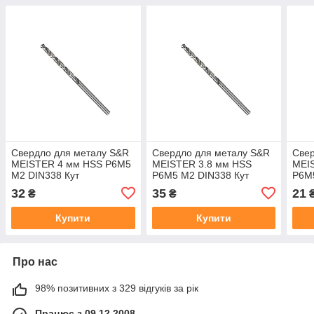
Свердло для металу S&R
Свердло для металу S&R
Свер
MEISTER 4 мм HSS Р6М5
MEISTER 3.8 мм HSS
MEI
М2 DIN338 Кут
Р6М5 М2 DIN338 Кут
Р6М5
заточування 135 град
заточування 135 град
зато
32
35
21
₴
₴
(108800400)
(10880380)
(108
Купити
Купити
Про нас
98% позитивних з 329 відгуків за рік
Працює з 09.12.2008