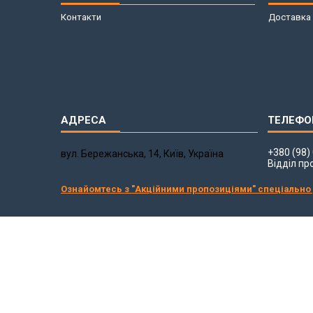
Контакти
Доставка 
+380 (98)
вул. Бережанська, 14, Київ, Україна
Відділ пр
Ознайомтесь з "Акційними пропозиціями" спеціально