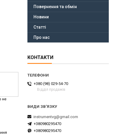
Повернення та обмін
Новини
Статті
Про нас
КОНТАКТИ
+380 (98) 029-54-70
Відділ продажів
р не
instrumentvg@gmail.com
+380980295470
+380980295470
ання