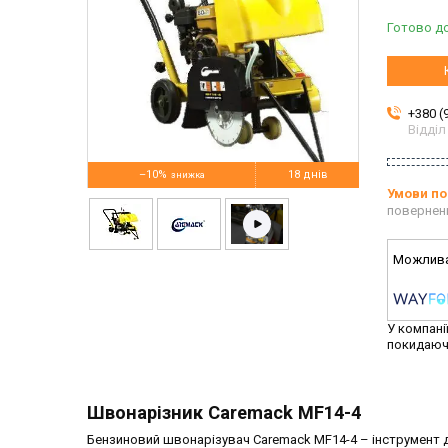
Готово до
+380 (
Відділ
–10%
18 днів
повернен
У компані
покидаюч
Швонарізник Caremack MF14-4
Бензиновий швонарізувач Caremack MF14-4 – інструмент д