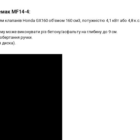
емак MF14-4:
 клапанів Honda GX160 об'ємом 160 см3, потужністю 4,1 кВт або 4,8 к.с
му може виконувати різ бетону/асфальту на глибину до 9 см.
обертання ручки.
 диска).