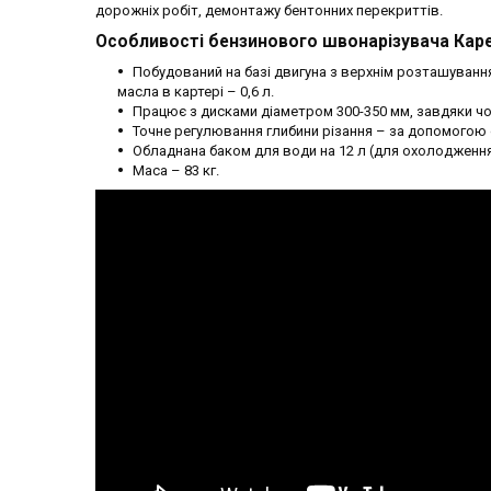
дорожніх робіт, демонтажу бентонних перекриттів.
Особливості бензинового швонарізувача Кар
Побудований на базі двигуна з верхнім розташуванням
масла в картері – 0,6 л.
Працює з дисками діаметром 300-350 мм, завдяки чо
Точне регулювання глибини різання – за допомогою 
Обладнана баком для води на 12 л (для охолодження
Маса – 83 кг.