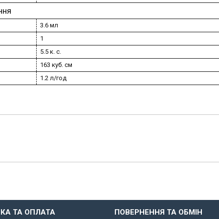
ння
3.6 мл
1
5.5 к. с.
163 куб. см
1.2 л/год
КА ТА ОПЛАТА
ПОВЕРНЕННЯ ТА ОБМІН