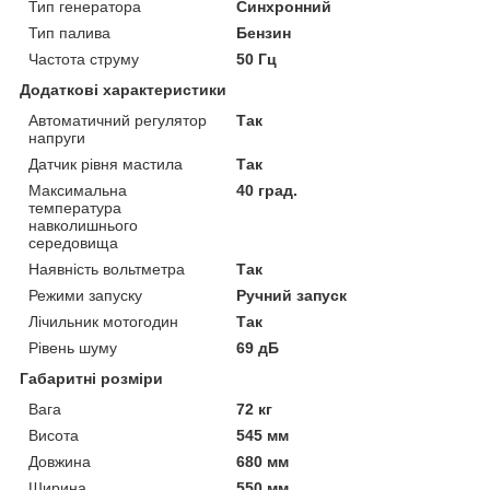
Тип генератора
Синхронний
Тип палива
Бензин
Частота струму
50 Гц
Додаткові характеристики
Автоматичний регулятор
Так
напруги
Датчик рівня мастила
Так
Максимальна
40 град.
температура
навколишнього
середовища
Наявність вольтметра
Так
Режими запуску
Ручний запуск
Лічильник мотогодин
Так
Рівень шуму
69 дБ
Габаритні розміри
Вага
72 кг
Висота
545 мм
Довжина
680 мм
Ширина
550 мм