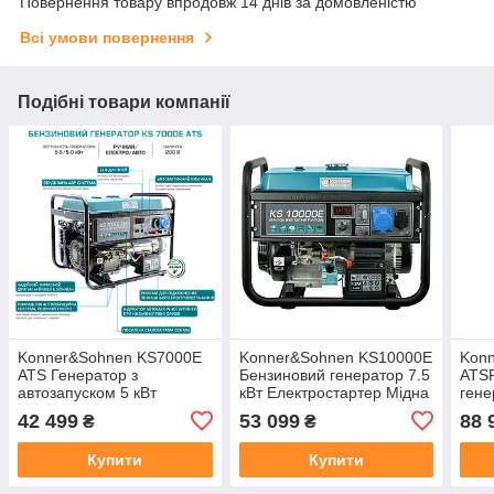
Повернення товару впродовж 14 днів за домовленістю
Всі умови повернення
Подібні товари компанії
Konner&Sohnen KS7000E
Konner&Sohnen KS10000E
Konn
ATS Генератор з
Бензиновий генератор 7.5
ATS
автозапуском 5 кВт
кВт Електростартер Мідна
гене
обмотка AVR
Елек
42 499
53 099
88 
₴
₴
Мідн
Купити
Купити