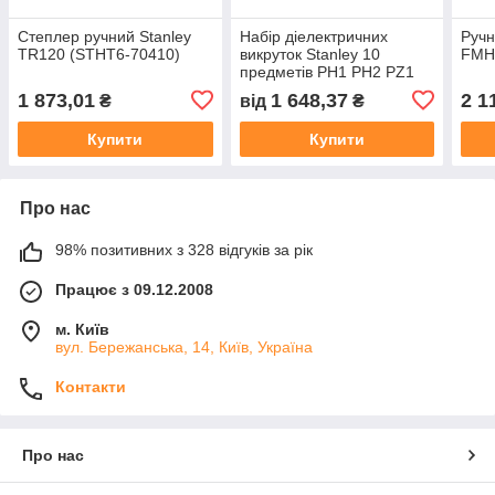
Степлер ручний Stanley
Набір діелектричних
Ручн
TR120 (STHT6-70410)
викруток Stanley 10
FMHT
предметів PH1 PH2 PZ1
PZ2 SL2.5 SL3.5 SL4
1 873,01
1 648,37
2 1
₴
від
₴
SL5.5 SL6.5 Тестер
(STHT60032-0)
Купити
Купити
Про нас
98% позитивних з 328 відгуків за рік
Працює з 09.12.2008
м. Київ
вул. Бережанська, 14, Київ, Україна
Контакти
Про нас