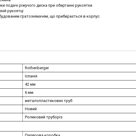
ки подачі ріжучого диска при обертанні рукоятки
ній рукоятці
 вбудованим гратознімачем, що прибирається в корпус
Rothenberger
Іспанія
42 мм
6 мм
металопластикових труб
Новий
Роликовий труборіз
Паперова коробка