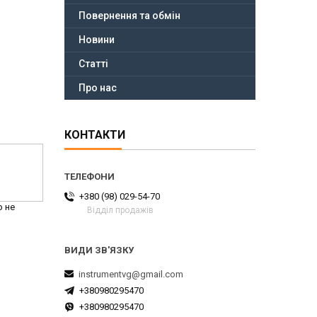
Повернення та обмін
Новини
Статті
Про нас
КОНТАКТИ
+380 (98) 029-54-70
р не
Відділ продажів
instrumentvg@gmail.com
+380980295470
+380980295470