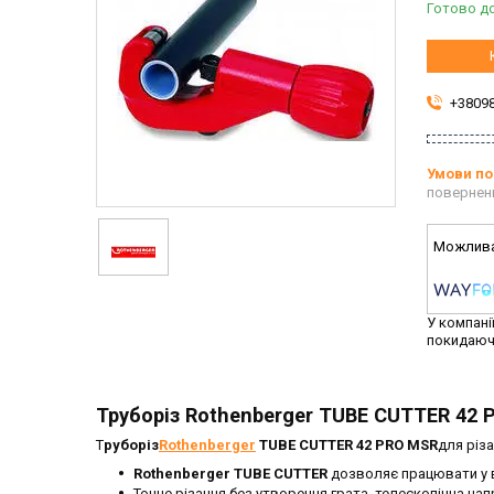
Готово до
+3809
повернен
У компані
покидаюч
Труборіз Rothenberger TUBE CUTTER 42
Т
руборіз
Rothenberger
TUBE CUTTER 42 PRO MSR
для різ
Rothenberger TUBE CUTTER
дозволяє працювати у в
Точне різання без утворення грата, телескопічна на