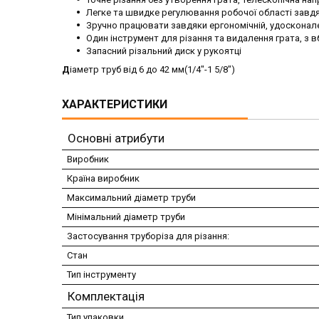
Легке та швидке регулювання робочої області завдя
Зручно працювати завдяки ергономічній, удосконале
Один інструмент для різання та видалення грата, з
Запасний різальний диск у рукоятці
Д
іаметр труб від 6 до 42 мм(1/4"-1 5/8")
ХАРАКТЕРИСТИКИ
Основні атрибути
Виробник
Країна виробник
Максимальний діаметр труби
Мінімальний діаметр труби
Застосування труборіза для різання:
Стан
Тип інструменту
Комплектація
Тип упаковки