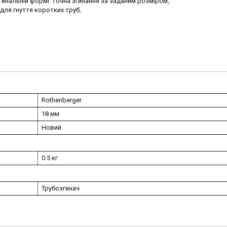
згинальній формі: точна згинання за заданим розміром,
для гнуття коротких труб,
Rothenberger
18 мм
Новий
0.5 кг
Трубозгинач