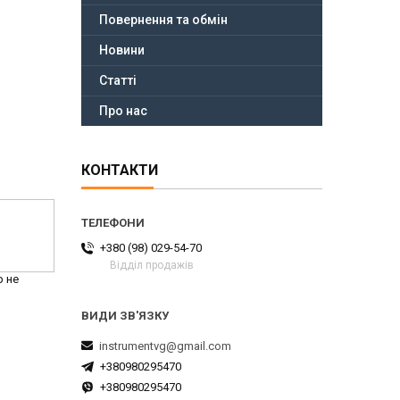
Повернення та обмін
Новини
Статті
Про нас
КОНТАКТИ
+380 (98) 029-54-70
Відділ продажів
р не
instrumentvg@gmail.com
+380980295470
+380980295470