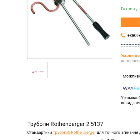
Готово до
+3809
повернен
У компані
покидаюч
Трубогін Rothenberger 2.5137
Стандартний
трубогиб
Rothenberger
для точного згинання д