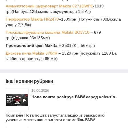
Акумуляторний шуруповерт Makita 6271DWPE
-1019
грн(Напруга 12В,ємність акумулятора 1,3 Ач)
Перфоратор Makita HR2470
–1509грн (Потужність 780Вт,сила
удару 2,7 Дж)
Плоскошліфувальна машина Makita BO3710
– 679
грн(підошва 93х185мм)
Промисловий фен Makita
HG5012K – 569 грн
Дискова пила Makita 5704R
– 1329 грн (потужність 1200 Вт,
глибина пропила до 65 мм)
Інші новини рубрики
16.06.2026
Нова пошта розігрує BMW серед клієнтів.
Компанія Нова пошта запустила акцію ,в рамках якої
учасники мають шанс виграти автомобіль BMW.