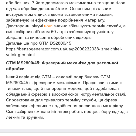
або без них. З його допомогою максимальна товщина гілок
під час обробки досягає 45 мм. Основним різальним
інструментом є диск з двома встановленими ножами,
забезпечуючи ефективне подрібнення матеріалу.
Двосторонні ріжучі
ножі
значно збільшують термін служби, а
сміттєзбірник об'ємом 60 літрів забезпечує зручність у
збиранні та винесенні оброблених відходів.
Детальніше про GTM DS2800/45:
https://benzogenerator.com.ua/ua/p2096232038-izmelchitel-
vetok-gtm.html
GTM MS2800/45: Фрезерний механізм для ретельної
обробки
Інший варіант від GTM – садовий подрібнювач GTM
MS2800/45 з фрезерним механізмом. Працюючи з тими ж
типами гілок, що й попередня модель, цей подрібнювач
обладнаний фрезою з високоякісної інструментальної сталі.
Спроектована для тривалого терміну служби, ця фреза
забезпечує ефективне подрібнення рослинного матеріалу.
Сміттєзбірник ємністю 55 літрів робить процес збору відходів
легким та зручним.