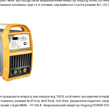
ристання. Аргонодуговой зварювальний інвертор Hugong Wave 203 MIN
ання алюмінію, міді та їх сплавів, нержавіючої сталі в режимі AC / DC Pu
є працювати апарату при напрузі від 100 В, інтуїтивно зрозумілий інтерф
ження, режими ArcForce, Anti Stick, Hot Start, управління педаллю, напру
вальний струм ММА - 10 160 А. Зварювальний інвертор Hugong POWER STI