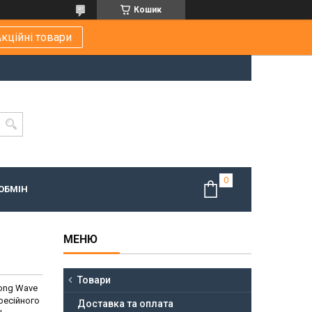
Кошик
кційні товари
ОБМІН
Товари
gong Wave
фесійного
Доставка та оплата