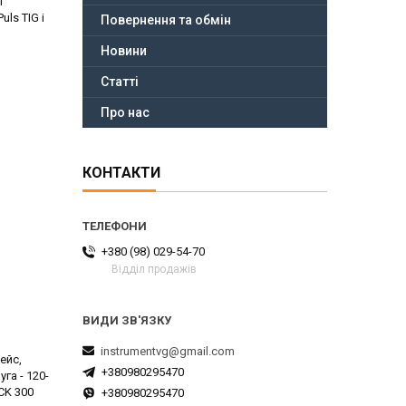
I
ls TIG і
Повернення та обмін
Новини
Статті
Про нас
КОНТАКТИ
+380 (98) 029-54-70
Відділ продажів
instrumentvg@gmail.com
ейс,
+380980295470
га - 120-
CK 300
+380980295470