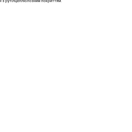
и з рутілцеллюлозним покриттям.