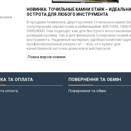
НОВИНКА: ТОЧИЛЬНЫЕ КАМНИ STARK – ИДЕАЛЬН
ОСТРОТА ДЛЯ ЛЮБОГО ИНСТРУМЕНТА
часники
В продаже появились двусторонние точильные камни Sta
популярными зернистыми комбинациями 400/1000, 1000/4
3000/8000. Они подходят как для быстрого восстановле
режущей кромки, так и для финишной полировки ножей 
инструмента. Надежный материал, удобная комплектация
профессиональный результат – все, что нужно для
качественной заточки дома или в мастерской.
Повна версія новини
КА ТА ОПЛАТА
ПОВЕРНЕННЯ ТА ОБМІН
та оплата
Повернення та обмін