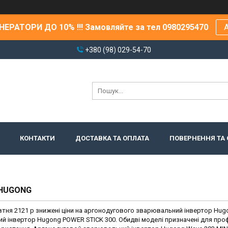
ЕРАТОРИ ДО 10% !!! Замовляйте за тел 0980295470
А
+380 (98) 029-54-70
КОНТАКТИ
ДОСТАВКА ТА ОПЛАТА
ПОВЕРНЕННЯ ТА 
 HUGONG
втня 2121 р знижені ціни на аргонодугового зварювальний інвертор Hu
ий інвертор Hugong POWER STICK 300. Обидві моделі призначені для про