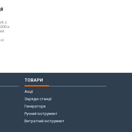
АЯ
rk с
000 и
ния
и
 и
ТОВАРИ
Акції
Зарядні станції
Генератори
Ручний інструмент
Витратний інструмент