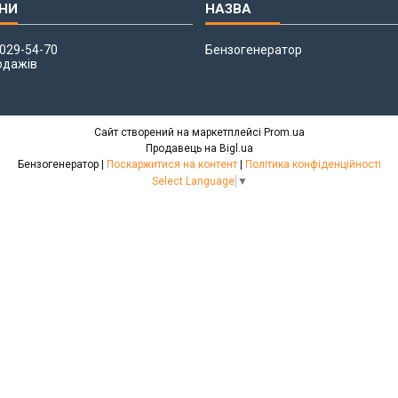
 029-54-70
Бензогенератор
одажів
Сайт створений на маркетплейсі
Prom.ua
Продавець на Bigl.ua
Бензогенератор |
Поскаржитися на контент
|
Політика конфіденційності
Select Language
▼