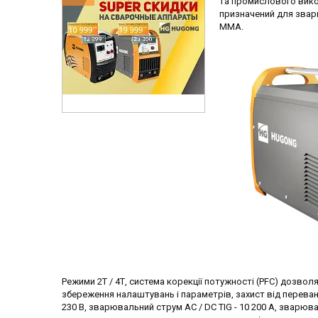
та промислового вико
призначений для зварюв
MMA.
Режими 2Т / 4Т, система корекції потужності (PFC) дозволя
збереження налаштувань і параметрів, захист від переванта
230 В, зварювальний струм AC / DC TIG - 10 200 А, зварю