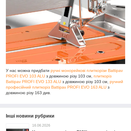
У нас можна придбати
ручні монорейкові плиткорізи Battipav
PROFI EVO 103 ALU
з довжиною різу 103 см,
плиткоріз
Battipav PROFI EVO 133 ALU
з довжиною різу 103 см,
ручний
професійний плиткоріз
Battipav PROFI EVO 163 ALU
з
довжиною різу 163 див.
Інші новини рубрики
16.06.2026