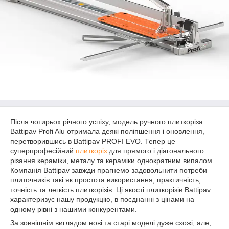
Після чотирьох річного успіху, модель ручного плиткоріза
Battipav Profi Alu отримала деякі поліпшення і оновлення,
перетворившись в Battipav PROFI EVO. Тепер це
суперпрофесійний
плиткоріз
для прямого і діагонального
різання кераміки, металу та кераміки однократним випалом.
Компанія Battipav завжди прагнемо задовольнити потреби
плиточників такі як простота використання, практичність,
точність та легкість плиткорізів. Ці якості плиткорізів Battipav
характеризує нашу продукцію, в поєднанні з цінами на
одному рівні з нашими конкурентами.
За зовнішнім виглядом нові та старі моделі дуже схожі, але,