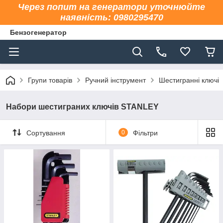
Через попит на генератори уточнюйте
наявність: 0980295470
Бензогенератор
Групи товарів
Ручний інструмент
Шестигранні ключі
Набори шестиграних ключів STANLEY
Сортування
0
Фільтри