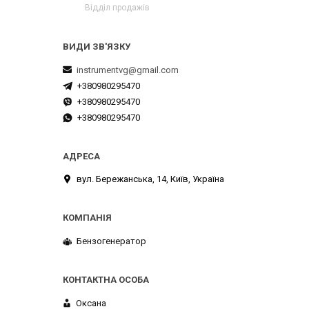
Відділ продажів
instrumentvg@gmail.com
+380980295470
+380980295470
+380980295470
вул. Бережанська, 14, Київ, Україна
Бензогенератор
Оксана